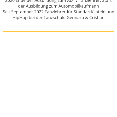
2020 Ende der Ausbildung zum ADTV Tanzlehrer, Start
der Ausbildung zum Automobilkaufmann
Seit September 2022 Tanzlehrer für Standard/Latein und
HipHop bei der Tanzschule Gennaro & Cristian
< Felicitas Euler
Susanne Gertz >
Übersicht
GESCHENKGUTSCHEIN
BESTELLEN
den Liebsten eine Freude bereiten!
Sie möchten stets auf dem Laufenden bleiben? -
Abonnieren Sie unseren Newsletter